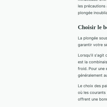
Maldiviennes : équipe
les précautions
plongée inoublia
Mia
•
30 juin 2024
•
7 min de lecture
Choisir le 
La plongée sous
garantir votre 
Lorsqu'il s'agi
est la combinais
froid. Pour une
généralement au
Le choix des pa
où les courants
offrent une bon