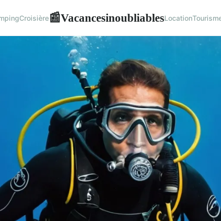
Vacancesinoubliables
📰
mping
Croisière
Location
Tourism