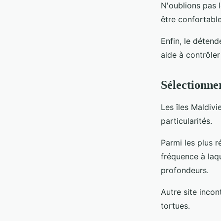
N'oublions pas l
être confortable
Enfin, le détend
aide à contrôler
Sélectionner
Les îles Maldiv
particularités.
Parmi les plus r
fréquence à laq
profondeurs.
Autre site incon
tortues.