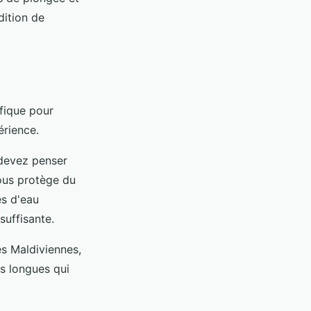
dition de
fique pour
érience.
 devez penser
vous protège du
es d'eau
uffisante.
es Maldiviennes,
s longues qui