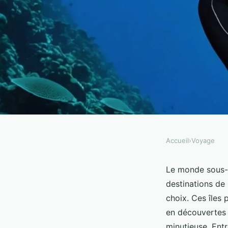
Accueil
›
Voyage
VOYAGE
Comment organiser u
Le monde sous-m
destinations de 
plongée sous-marine d
choix. Ces îles 
en découvertes 
minutieuse. Entr