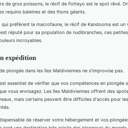
s de gros poissons, le récif de Fotteyo est le spot rêvé. O
es requins baleines et des thons géants.
 qui préfèrent la macrofaune, le récif de Kandooma est un 
 est réputé pour sa population de nudibranches, ces petite
ouleurs incroyables.
n expédition
de plongée dans les îles Maldiviennes ne s'improvise pas.
 est essentiel de vérifier que vos compétences en plongée s
 que vous envisagez. Les îles Maldiviennes offrent des spot
veaux, mais certains peuvent être difficiles d'accès pour le
ntés.
indispensable de réserver votre hébergement et vos plongées
s sont une destination très prisée des plongeurs du monde e