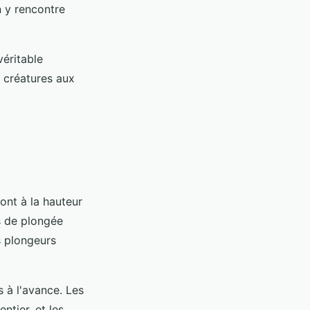
n y rencontre
véritable
s créatures aux
ont à la hauteur
s de plongée
s plongeurs
 à l'avance. Les
ntier, et les