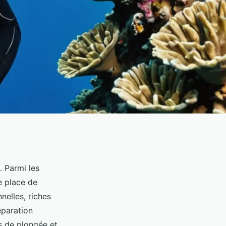
 Parmi les
e place de
nelles, riches
éparation
s de plongée et