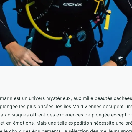
ne expédition de
arin est un univers mystérieux, aux mille beautés cachées.
plongée les plus prisées, les îles Maldiviennes occupent un
ans les îles
paradisiaques offrent des expériences de plongée exception
et en émotions. Mais une telle expédition nécessite une pr
e le choix des équipements, la sélection des meilleurs spot