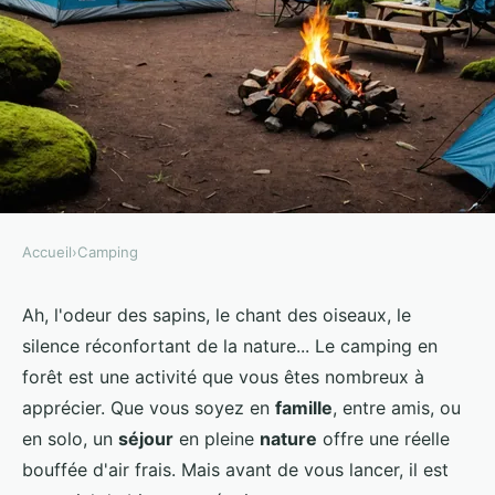
Accueil
›
Camping
CAMPING
Quels sont les équipements
Ah, l'odeur des sapins, le chant des oiseaux, le
silence réconfortant de la nature... Le camping en
nécessaires pour un camping en
forêt est une activité que vous êtes nombreux à
région de forêt de sapins?
apprécier. Que vous soyez en
famille
, entre amis, ou
en solo, un
séjour
en pleine
nature
offre une réelle
Mia
•
30 juin 2024
•
6 min de lecture
bouffée d'air frais. Mais avant de vous lancer, il est