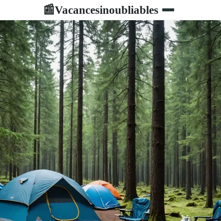
Vacancesinoubliables
📰