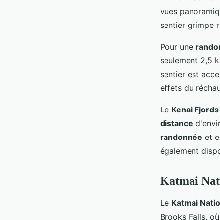
vues panoramique
sentier grimpe r
Pour une
rando
seulement 2,5 k
sentier est acc
effets du récha
Le
Kenai Fjords
distance
d'envi
randonnée
et e
également dispo
Katmai Nati
Le
Katmai Natio
Brooks Falls, o