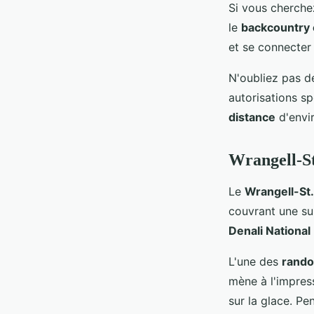
Si vous cherch
le
backcountry
et se connecter
N'oubliez pas d
autorisations sp
distance
d'envir
Wrangell-St
Le
Wrangell-St.
couvrant une sup
Denali National
L'une des
rand
mène à l'impre
sur la glace. P