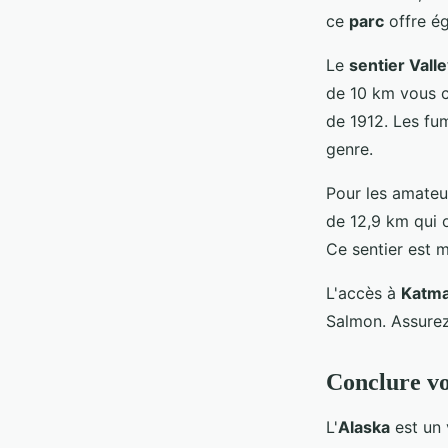
ce
parc
offre é
Le
sentier Val
de 10 km vous c
de 1912. Les fu
genre.
Pour les amate
de 12,9 km qui 
Ce sentier est 
L'accès à
Katma
Salmon. Assurez-
Conclure vo
L'
Alaska
est un 