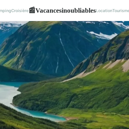
Vacancesinoubliables
📰
mping
Croisière
Location
Tourism