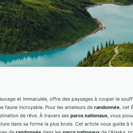
rs itinéraires pour
sauvage et immaculée, offre des paysages à couper le souffl
une faune incroyable. Pour les amateurs de
randonnée
, cet
es parcs nationaux
tination de rêve. À travers ses
parcs nationaux
, vous pouv
ture dans sa forme la plus brute. Cet article vous guide à t
aires de
randonnée
dans les
parcs nationaux
de l'Alaska, p