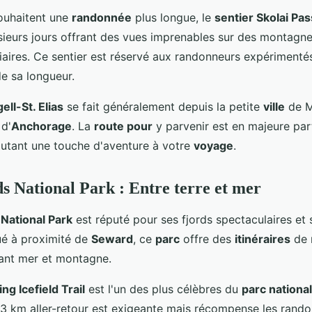
ouhaitent une
randonnée
plus longue, le
sentier Skolai Pas
sieurs jours offrant des vues imprenables sur des montagn
ciaires. Ce sentier est réservé aux randonneurs expérimenté
de sa longueur.
ll-St. Elias
se fait généralement depuis la petite
ville
de M
d'
Anchorage
. La
route pour
y parvenir est en majeure par
utant une touche d'aventure à votre
voyage
.
s National Park : Entre terre et mer
 National Park
est réputé pour ses fjords spectaculaires et
ué à proximité de
Seward
, ce
parc
offre des
itinéraires
de 
ant mer et montagne.
ng Icefield Trail
est l'un des plus célèbres du
parc national
3 km aller-retour est exigeante mais récompense les rand