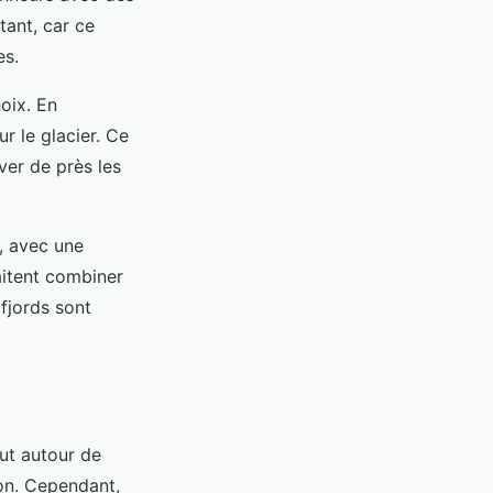
tant, car ce
es.
oix. En
r le glacier. Ce
ver de près les
, avec une
aitent combiner
fjords sont
out autour de
on. Cependant,