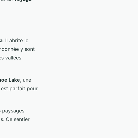
a
. Il abrite le
ndonnée y sont
es vallées
hoe Lake
, une
e est parfait pour
s paysages
s. Ce sentier