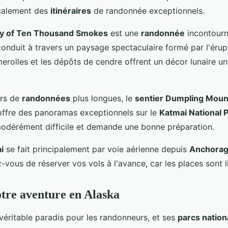
galement des
itinéraires
de randonnée exceptionnels.
ley of Ten Thousand Smokes
est une
randonnée
incontourn
onduit à travers un paysage spectaculaire formé par l'érup
merolles et les dépôts de cendre offrent un décor lunaire u
urs de
randonnées
plus longues, le
sentier Dumpling Moun
offre des panoramas exceptionnels sur le
Katmai National 
modérément difficile et demande une bonne préparation.
i
se fait principalement par voie aérienne depuis
Anchora
vous de réserver vos vols à l'avance, car les places sont l
tre aventure en Alaska
véritable paradis pour les randonneurs, et ses
parcs natio