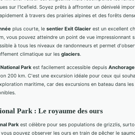
s sur l'Icefield. Soyez prêts à affronter un dénivelé impor
apidement à travers des prairies alpines et des forêts dens
nnée
plus courte, le
sentier Exit Glacier
est un excellent ch
m, vous pouvez atteindre un point de vue impressionnant su
essible à tous les niveaux de randonneurs et permet d'obser
uffement climatique sur les
glaciers
.
 National Park
est facilement accessible depuis
Anchorage
ron 200 km. C'est une excursion idéale pour ceux qui souh
xploration maritime, car des excursions en bateau dans les 
nibles.
onal Park : Le royaume des ours
nal Park
est célèbre pour ses populations de grizzlis, surt
ù vous pouvez observer les ours en train de pêcher le saum