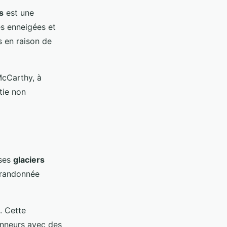
s
est une
es enneigées et
s en raison de
cCarthy, à
tie non
 ses
glaciers
randonnée
. Cette
onneurs avec des