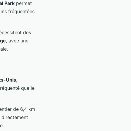
al Park
permet
oins fréquentées
écessitent des
age
, avec une
ale.
ts-Unis
,
fréquenté que le
entier de 6,4 km
r directement
e.