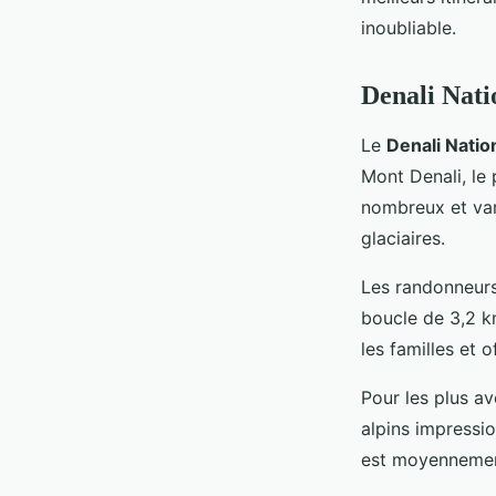
de l'Alaska?
inoubliable.
Mia
•
30 juin 2024
•
5 min de lecture
Denali Nati
Le
Denali Natio
Mont Denali, le
nombreux et vari
glaciaires.
Les randonneur
boucle de 3,2 
les familles et 
Pour les plus av
alpins impressio
est moyennement