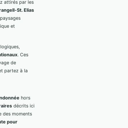
 attirés par les
angell-St. Elias
s paysages
ique et
ologiques,
ationaux
. Ces
uvage de
t partez à la
andonnée
hors
raires
décrits ici
vre des moments
ute pour