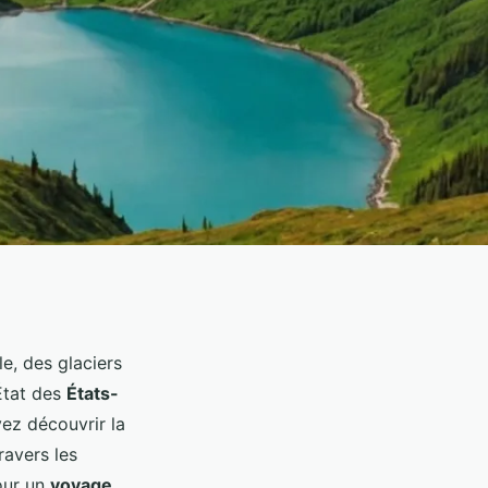
e, des glaciers
 État des
États-
ez découvrir la
ravers les
our un
voyage