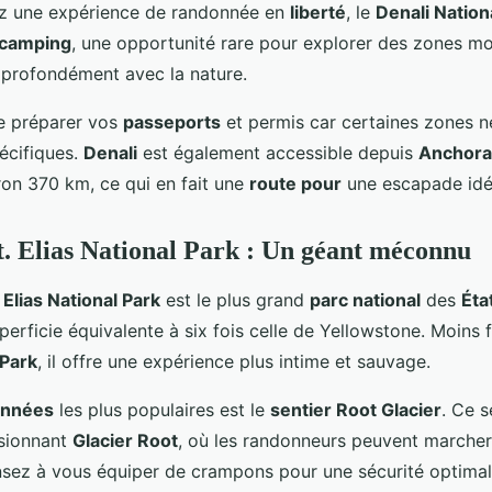
ez une expérience de randonnée en
liberté
, le
Denali Nation
 camping
, une opportunité rare pour explorer des zones m
 profondément avec la nature.
e préparer vos
passeports
et permis car certaines zones n
écifiques.
Denali
est également accessible depuis
Anchor
on 370 km, ce qui en fait une
route pour
une escapade idé
. Elias National Park : Un géant méconnu
 Elias National Park
est le plus grand
parc national
des
Éta
erficie équivalente à six fois celle de Yellowstone. Moins 
 Park
, il offre une expérience plus intime et sauvage.
onnées
les plus populaires est le
sentier Root Glacier
. Ce s
ssionnant
Glacier Root
, où les randonneurs peuvent marche
ensez à vous équiper de crampons pour une sécurité optimal