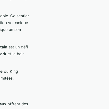
able. Ce sentier
tion volcanique
nique en son
tain
est un défi
Park
et la baie.
ge
ou King
imitées.
naux
offrent des