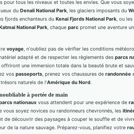
s pour tous les niveaux et toutes les envies. Que vous soyez
tueux du
Denali National Park
, les glaciers imposants du
Wr
les fjords enchanteurs du
Kenai Fjords National Park
, ou le
Katmai National Park
, chaque
parc
promet une aventure un
tre
voyage
, n'oubliez pas de vérifier les conditions météor
atériel adapté et de respecter les règlements des
parcs n
offriront une immersion totale dans la beauté brute et sa
rez vos
passeports
, prenez vos chaussures de
randonnée
e
résors naturels de l'
Amérique du Nord
.
noubliable à portée de main
parcs nationaux
vous attendent pour une expérience de
r
 vous soyez novices ou randonneurs chevronnés, les
itiné
t de découvrir des paysages à couper le souffle et de vi
r de la nature sauvage. Préparez-vous, planifiez votre
ro