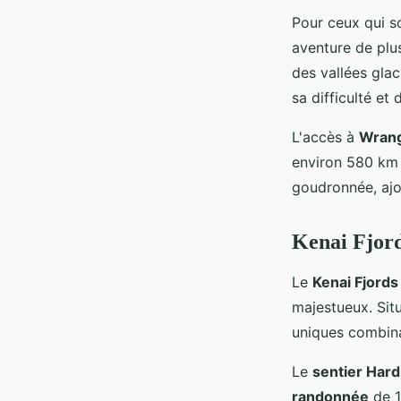
Pour ceux qui s
aventure de plu
des vallées gla
sa difficulté et 
L'accès à
Wrange
environ 580 km 
goudronnée, ajo
Kenai Fjord
Le
Kenai Fjords
majestueux. Sit
uniques combin
Le
sentier Hardi
randonnée
de 1