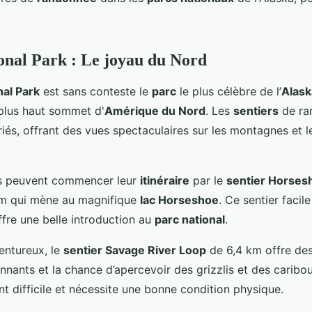
onal Park : Le joyau du Nord
nal Park
est sans conteste le
parc
le plus célèbre de l’
Alask
 plus haut sommet d'
Amérique du Nord
. Les
sentiers
de ra
és, offrant des vues spectaculaires sur les montagnes et l
s peuvent commencer leur
itinéraire
par le
sentier Horses
km qui mène au magnifique
lac Horseshoe
. Ce sentier facil
offre une belle introduction au
parc national
.
entureux, le
sentier Savage River Loop
de 6,4 km offre de
nnants et la chance d’apercevoir des grizzlis et des caribou
 difficile et nécessite une bonne condition physique.