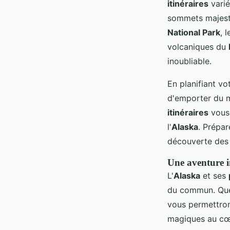
itinéraires
varié
sommets majes
National Park
, 
volcaniques du
inoubliable.
En planifiant vo
d'emporter du m
itinéraires
vous 
l'
Alaska
. Prépa
découverte des t
Une aventure i
L'
Alaska
et ses
du commun. Que
vous permettron
magiques au cœu