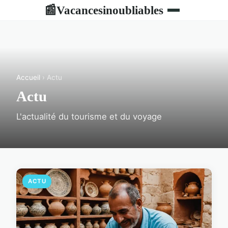
Vacancesinoubliables
📰
Accueil
› Actu
Actu
L'actualité du tourisme et du voyage
ACTU