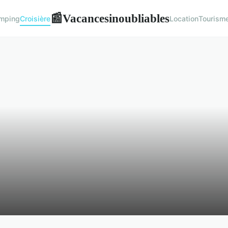
Vacancesinoubliables
📰
mping
Croisière
Location
Tourism