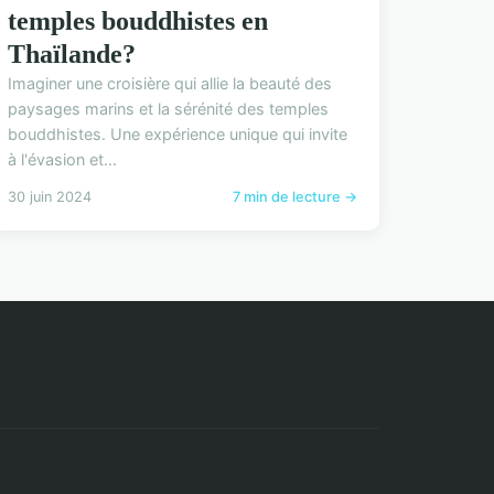
temples bouddhistes en
Thaïlande?
Imaginer une croisière qui allie la beauté des
paysages marins et la sérénité des temples
bouddhistes. Une expérience unique qui invite
à l'évasion et...
30 juin 2024
7 min de lecture →