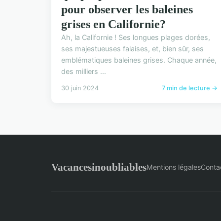
pour observer les baleines
grises en Californie?
Ah, la Californie ! Ses longues plages dorées,
ses majestueuses falaises, et, bien sûr, ses
emblématiques baleines grises. Chaque année,
des milliers ...
30 juin 2024
7 min de lecture →
Vacancesinoubliables
Mentions légales
Conta