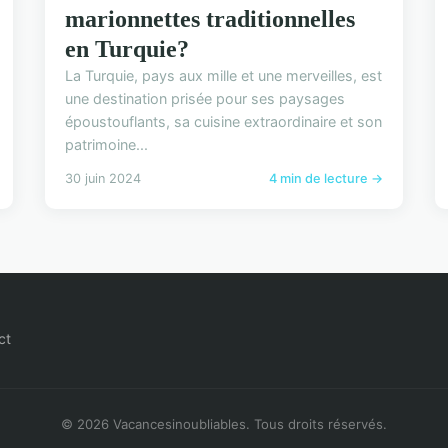
marionnettes traditionnelles
en Turquie?
La Turquie, pays aux mille et une merveilles, est
une destination prisée pour ses paysages
époustouflants, sa cuisine extraordinaire et son
patrimoine...
30 juin 2024
4 min de lecture →
ct
© 2026 Vacancesinoubliables. Tous droits réservés.