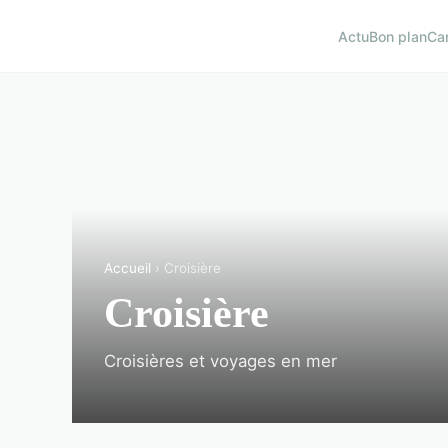
Actu
Bon plan
Ca
Accueil
› Croisière
Croisière
Croisières et voyages en mer