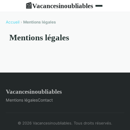
Vacancesinoubliables
📰
Accueil
›
Mentions légales
Mentions légales
Vacancesinoubliables
Mentions légales
Contact
© 2026 Vacancesinoubliables. Tous droits réservés.