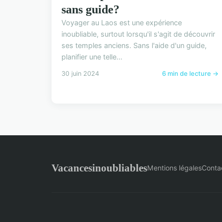
sans guide?
Voyager au Laos est une expérience
inoubliable, surtout lorsqu'il s'agit de découvrir
ses temples anciens. Sans l'aide d'un guide,
planifier une telle...
30 juin 2024
6 min de lecture →
Vacancesinoubliables
Mentions légales
Conta