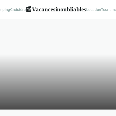
Vacancesinoubliables
📰
mping
Croisière
Location
Tourism