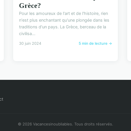
Grèce?
Pour les amoureux de l'art et de l'histoire, rien
n'est plus enchantant qu'une plongée dans les
traditions d'un pays. La Grèce, berceau de la
civilisa...
30 juin 2024
5 min de lecture →
ct
© 2026 Vacancesinoubliables. Tous droits réservés.