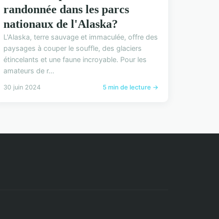
randonnée dans les parcs
nationaux de l'Alaska?
L'Alaska, terre sauvage et immaculée, offre des
paysages à couper le souffle, des glaciers
étincelants et une faune incroyable. Pour les
amateurs de r...
30 juin 2024
5 min de lecture →