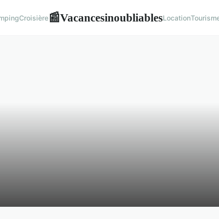
Vacancesinoubliables
📰
mping
Croisière
Location
Tourism