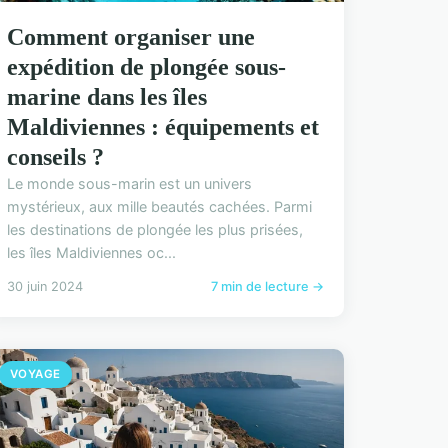
Comment organiser une
expédition de plongée sous-
marine dans les îles
Maldiviennes : équipements et
conseils ?
Le monde sous-marin est un univers
mystérieux, aux mille beautés cachées. Parmi
les destinations de plongée les plus prisées,
les îles Maldiviennes oc...
30 juin 2024
7 min de lecture →
VOYAGE