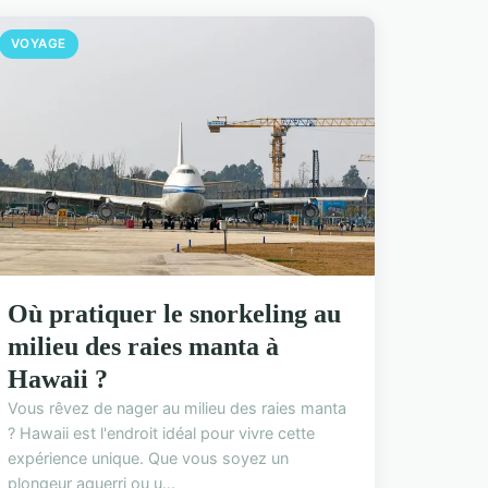
VOYAGE
Où pratiquer le snorkeling au
milieu des raies manta à
Hawaii ?
Vous rêvez de nager au milieu des raies manta
? Hawaii est l'endroit idéal pour vivre cette
expérience unique. Que vous soyez un
plongeur aguerri ou u...