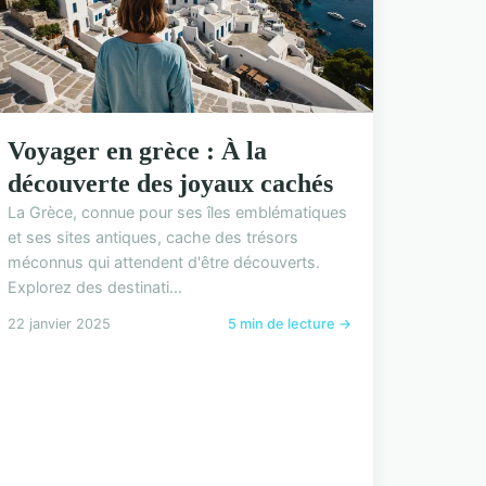
Voyager en grèce : À la
découverte des joyaux cachés
La Grèce, connue pour ses îles emblématiques
et ses sites antiques, cache des trésors
méconnus qui attendent d'être découverts.
Explorez des destinati...
22 janvier 2025
5 min de lecture →