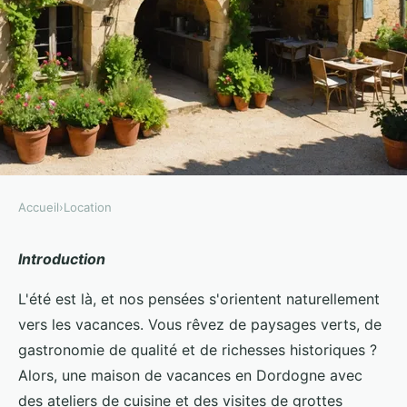
Accueil
›
Location
LOCATION
Comment trouver une maison de
Introduction
vacances en Dordogne avec des
L'été est là, et nos pensées s'orientent naturellement
ateliers de cuisine et des visites
vers les vacances. Vous rêvez de paysages verts, de
gastronomie de qualité et de richesses historiques ?
de grottes?
Alors, une maison de vacances en Dordogne avec
Mia
•
30 juin 2024
•
5 min de lecture
des ateliers de cuisine et des visites de grottes