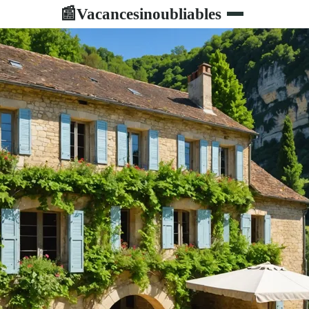
Vacancesinoubliables
📰