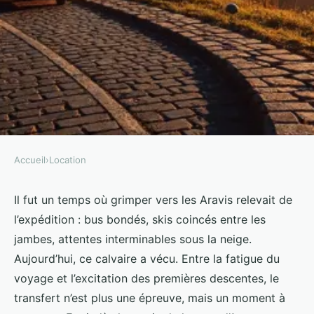
Accueil
›
Location
LOCATION
Réservez votre taxi à annecy la
Il fut un temps où grimper vers les Aravis relevait de
l’expédition : bus bondés, skis coincés entre les
clusaz pour un voyage serein
jambes, attentes interminables sous la neige.
Aujourd’hui, ce calvaire a vécu. Entre la fatigue du
Callista
•
29/06/2026 13:29
•
11 min de lecture
voyage et l’excitation des premières descentes, le
transfert n’est plus une épreuve, mais un moment à