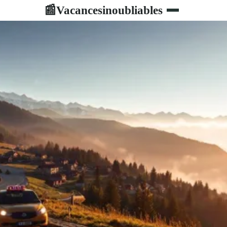
Vacancesinoubliables
📰