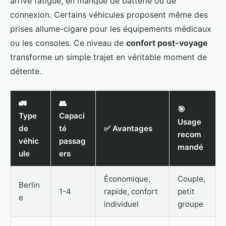
arrive fatigué, en manque de batterie ou de
connexion. Certains véhicules proposent même des
prises allume-cigare pour les équipements médicaux
ou les consoles. Ce niveau de
confort post-voyage
transforme un simple trajet en véritable moment de
détente.
🚛
👥
🎯
Type
Capaci
Usage
de
té
✅ Avantages
recom
véhic
passag
mandé
ule
ers
Économique,
Couple,
Berlin
1-4
rapide, confort
petit
e
individuel
groupe